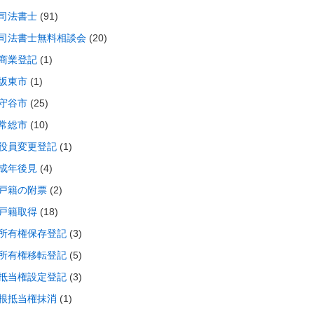
司法書士
(91)
司法書士無料相談会
(20)
商業登記
(1)
坂東市
(1)
守谷市
(25)
常総市
(10)
役員変更登記
(1)
成年後見
(4)
戸籍の附票
(2)
戸籍取得
(18)
所有権保存登記
(3)
所有権移転登記
(5)
抵当権設定登記
(3)
根抵当権抹消
(1)