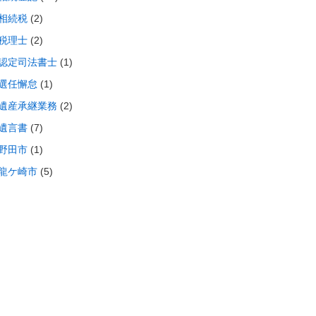
相続税
(2)
税理士
(2)
認定司法書士
(1)
選任懈怠
(1)
遺産承継業務
(2)
遺言書
(7)
野田市
(1)
龍ケ崎市
(5)