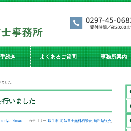
手続き
よくあるご質問
事務所案内
いました
を行いました
moriyaekimae
カテゴリー:
取手市
,
司法書士無料相談会
,
無料勉強会
,