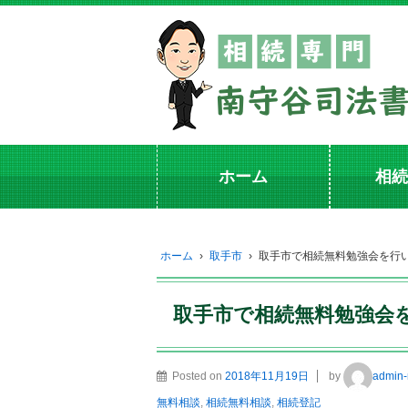
ホーム
相続
ホーム
›
取手市
›
取手市で相続無料勉強会を行
取手市で相続無料勉強会
Posted on
2018年11月19日
by
admin-
無料相談
,
相続無料相談
,
相続登記