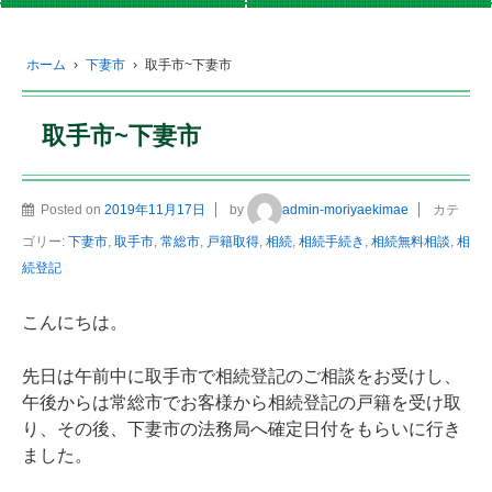
ホーム
›
下妻市
›
取手市~下妻市
取手市~下妻市
Posted on
2019年11月17日
by
admin-moriyaekimae
カテ
ゴリー:
下妻市
,
取手市
,
常総市
,
戸籍取得
,
相続
,
相続手続き
,
相続無料相談
,
相
続登記
こんにちは。
先日は午前中に取手市で相続登記のご相談をお受けし、
午後からは常総市でお客様から相続登記の戸籍を受け取
り、その後、下妻市の法務局へ確定日付をもらいに行き
ました。