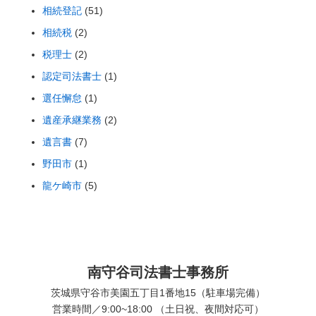
相続登記
(51)
相続税
(2)
税理士
(2)
認定司法書士
(1)
選任懈怠
(1)
遺産承継業務
(2)
遺言書
(7)
野田市
(1)
龍ケ崎市
(5)
南守谷司法書士事務所
茨城県守谷市美園五丁目1番地15（駐車場完備）
営業時間／9:00~18:00 （土日祝、夜間対応可）