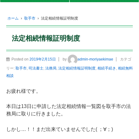
ホーム
›
取手市
›
法定相続情報証明制度
法定相続情報証明制度
Posted on
2019年2月15日
by
admin-moriyaekimae
カテゴ
リー:
取手市
,
司法書士
,
法務局
,
法定相続情報証明制度
,
相続手続き
,
相続無料
相談
お疲れ様です。
本日は13日に申請した法定相続情報一覧図を取手市の法
務局に取りに行きました。
しかし…！！まだ出来ていませんでした( ；∀；)