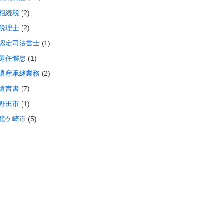
相続税
(2)
税理士
(2)
認定司法書士
(1)
選任懈怠
(1)
遺産承継業務
(2)
遺言書
(7)
野田市
(1)
龍ケ崎市
(5)