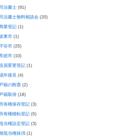
司法書士
(91)
司法書士無料相談会
(20)
商業登記
(1)
坂東市
(1)
守谷市
(25)
常総市
(10)
役員変更登記
(1)
成年後見
(4)
戸籍の附票
(2)
戸籍取得
(18)
所有権保存登記
(3)
所有権移転登記
(5)
抵当権設定登記
(3)
根抵当権抹消
(1)