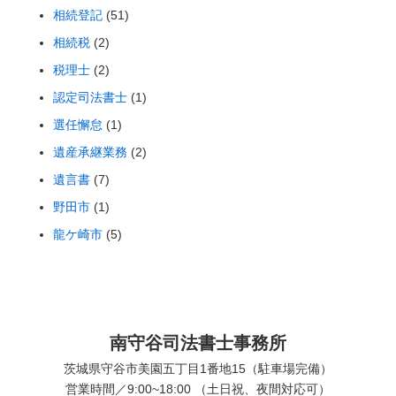
相続登記
(51)
相続税
(2)
税理士
(2)
認定司法書士
(1)
選任懈怠
(1)
遺産承継業務
(2)
遺言書
(7)
野田市
(1)
龍ケ崎市
(5)
南守谷司法書士事務所
茨城県守谷市美園五丁目1番地15（駐車場完備）
営業時間／9:00~18:00 （土日祝、夜間対応可）