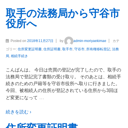
取手の法務局から守谷市
役所へ
Posted on
2018年11月27日
by
admin-moriyaekimae
カテ
ゴリー:
住所変更証明書
,
住所証明書
,
取手市
,
守谷市
,
所有権移転登記
,
法務
局
,
相続手続き
こんばんは。 今日は売買の登記が完了したので、取手の
法務局で登記完了書類の受け取り。 そのあとは、相続手
続きのための戸籍等を守谷市役所へ取りに行きました。
今回、被相続人の住所が登記されている住所から3回ほ
…
ど変更になって
続きを読む ›