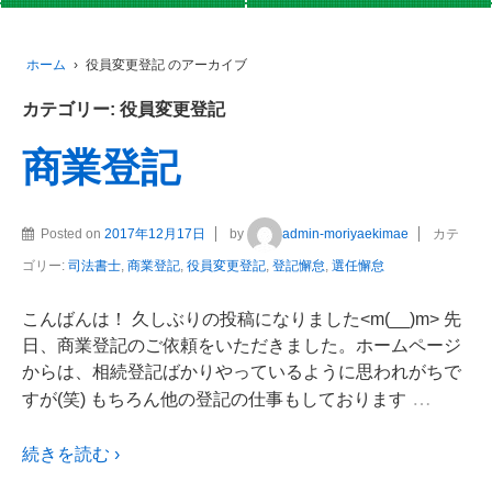
ホーム
›
役員変更登記 のアーカイブ
カテゴリー:
役員変更登記
商業登記
Posted on
2017年12月17日
by
admin-moriyaekimae
カテ
ゴリー:
司法書士
,
商業登記
,
役員変更登記
,
登記懈怠
,
選任懈怠
こんばんは！ 久しぶりの投稿になりました<m(__)m> 先
日、商業登記のご依頼をいただきました。ホームページ
からは、相続登記ばかりやっているように思われがちで
…
すが(笑) もちろん他の登記の仕事もしております
続きを読む ›