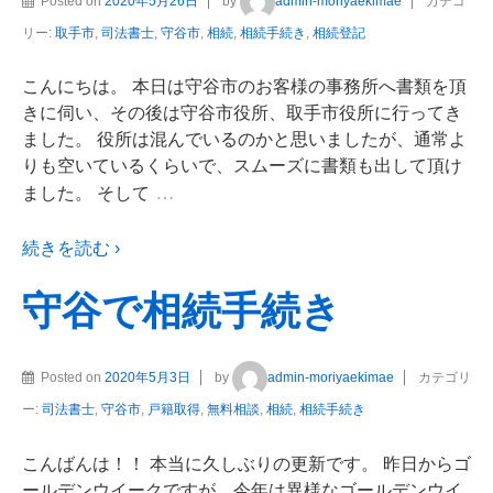
Posted on
2020年5月26日
by
admin-moriyaekimae
カテゴ
リー:
取手市
,
司法書士
,
守谷市
,
相続
,
相続手続き
,
相続登記
こんにちは。 本日は守谷市のお客様の事務所へ書類を頂
きに伺い、その後は守谷市役所、取手市役所に行ってき
ました。 役所は混んでいるのかと思いましたが、通常よ
りも空いているくらいで、スムーズに書類も出して頂け
…
ました。 そして
続きを読む ›
守谷で相続手続き
Posted on
2020年5月3日
by
admin-moriyaekimae
カテゴリ
ー:
司法書士
,
守谷市
,
戸籍取得
,
無料相談
,
相続
,
相続手続き
こんばんは！！ 本当に久しぶりの更新です。 昨日からゴ
ールデンウイークですが、今年は異様なゴールデンウイ