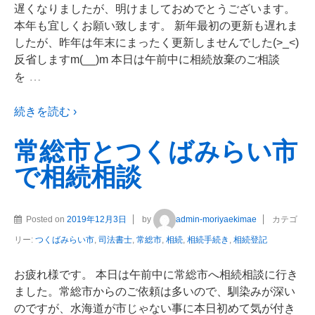
遅くなりましたが、明けましておめでとうございます。
本年も宜しくお願い致します。 新年最初の更新も遅れま
したが、昨年は年末にまったく更新しませんでした(>_<)
反省しますm(__)m 本日は午前中に相続放棄のご相談
…
を
続きを読む ›
常総市とつくばみらい市
で相続相談
Posted on
2019年12月3日
by
admin-moriyaekimae
カテゴ
リー:
つくばみらい市
,
司法書士
,
常総市
,
相続
,
相続手続き
,
相続登記
お疲れ様です。 本日は午前中に常総市へ相続相談に行き
ました。常総市からのご依頼は多いので、馴染みが深い
のですが、水海道が市じゃない事に本日初めて気が付き