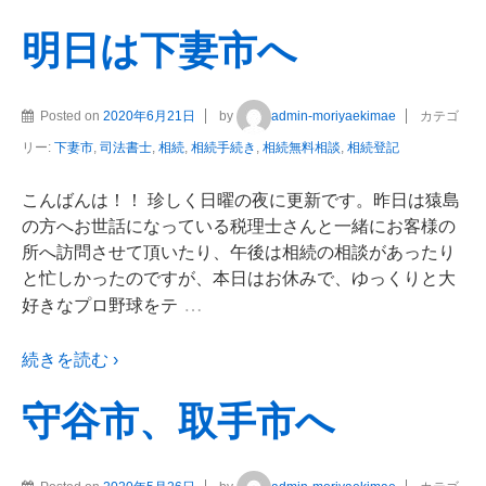
明日は下妻市へ
Posted on
2020年6月21日
by
admin-moriyaekimae
カテゴ
リー:
下妻市
,
司法書士
,
相続
,
相続手続き
,
相続無料相談
,
相続登記
こんばんは！！ 珍しく日曜の夜に更新です。昨日は猿島
の方へお世話になっている税理士さんと一緒にお客様の
所へ訪問させて頂いたり、午後は相続の相談があったり
と忙しかったのですが、本日はお休みで、ゆっくりと大
…
好きなプロ野球をテ
続きを読む ›
守谷市、取手市へ