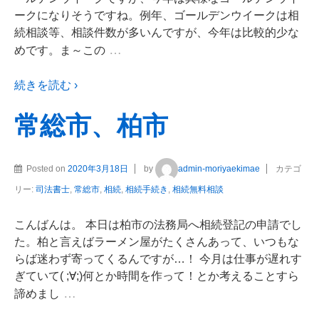
ークになりそうですね。例年、ゴールデンウイークは相
続相談等、相談件数が多いんですが、今年は比較的少な
…
めです。ま～この
続きを読む ›
常総市、柏市
Posted on
2020年3月18日
by
admin-moriyaekimae
カテゴ
リー:
司法書士
,
常総市
,
相続
,
相続手続き
,
相続無料相談
こんばんは。 本日は柏市の法務局へ相続登記の申請でし
た。柏と言えばラーメン屋がたくさんあって、いつもな
らば迷わず寄ってくるんですが…！ 今月は仕事が遅れす
ぎていて( ;∀;)何とか時間を作って！とか考えることすら
…
諦めまし