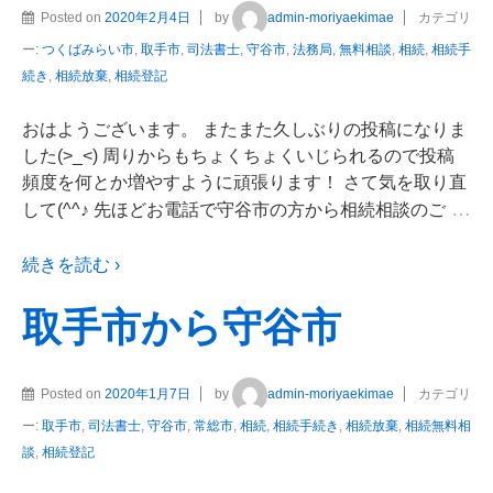
Posted on
2020年2月4日
by
admin-moriyaekimae
カテゴリ
ー:
つくばみらい市
,
取手市
,
司法書士
,
守谷市
,
法務局
,
無料相談
,
相続
,
相続手
続き
,
相続放棄
,
相続登記
おはようございます。 またまた久しぶりの投稿になりま
した(>_<) 周りからもちょくちょくいじられるので投稿
頻度を何とか増やすように頑張ります！ さて気を取り直
…
して(^^♪ 先ほどお電話で守谷市の方から相続相談のご
続きを読む ›
取手市から守谷市
Posted on
2020年1月7日
by
admin-moriyaekimae
カテゴリ
ー:
取手市
,
司法書士
,
守谷市
,
常総市
,
相続
,
相続手続き
,
相続放棄
,
相続無料相
談
,
相続登記