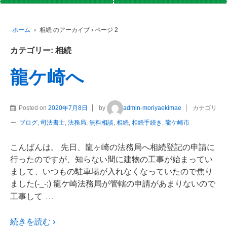
ホーム
›
相続 のアーカイブ
›
ページ 2
カテゴリー:
相続
龍ケ崎へ
Posted on
2020年7月8日
by
admin-moriyaekimae
カテゴリ
ー:
ブログ
,
司法書士
,
法務局
,
無料相談
,
相続
,
相続手続き
,
龍ケ崎市
こんばんは。 先日、龍ヶ崎の法務局へ相続登記の申請に
行ったのですが、知らない間に建物の工事が始まってい
まして、いつもの駐車場が入れなくなっていたので焦り
ました(-_-;) 龍ケ崎法務局が管轄の申請があまりないので
…
工事して
続きを読む ›