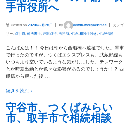
手市役所へ
Posted on
2020年2月28日
by
admin-moriyaekimae
カテゴ
リー:
取手市
,
司法書士
,
戸籍取得
,
法務局
,
相続
,
相続手続き
,
相続登記
こんばんは！！ 今日は朝から西船橋へ遠征でした。電車
で行ったのですが、つくばエクスプレスも、武蔵野線も
いつもより空いているような気がしました。テレワーク
とか時差出勤とか色々な影響があるのでしょうか！？ 西
…
船橋から戻った後
続きを読む ›
守谷市、つくばみらい
市、取手市で相続相談